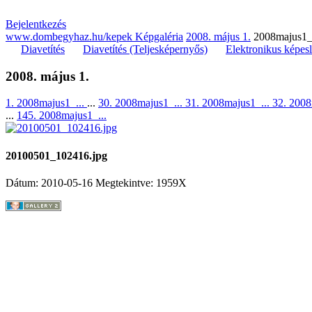
Bejelentkezés
www.dombegyhaz.hu/kepek Képgaléria
2008. május 1.
2008majus1_
Diavetítés
Diavetítés (Teljesképernyős)
Elektronikus képes
2008. május 1.
1. 2008majus1_...
...
30. 2008majus1_...
31. 2008majus1_...
32. 2008
...
145. 2008majus1_...
20100501_102416.jpg
Dátum: 2010-05-16
Megtekintve: 1959X