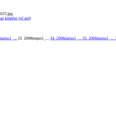
033.jpg
lap küldése (eCard)
majus1_...
33. 2008majus1_...
34. 2008majus1_...
35. 2008majus1_...