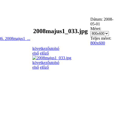
Dátum: 2008-
05-01
Méret:
2008majus1_033.jpg
Teljes méret:
36. 2008majus1_...
800x600
következő
utolsó
első
előző
következő
utolsó
első
előző