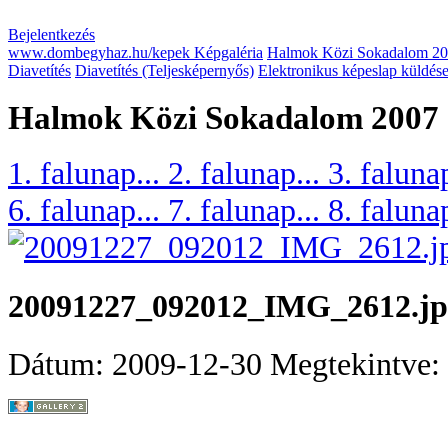
Bejelentkezés
www.dombegyhaz.hu/kepek Képgaléria
Halmok Közi Sokadalom 2
Diavetítés
Diavetítés (Teljesképernyős)
Elektronikus képeslap küldés
Halmok Közi Sokadalom 2007
1. falunap...
2. falunap...
3. faluna
6. falunap...
7. falunap...
8. faluna
20091227_092012_IMG_2612.jp
Dátum: 2009-12-30
Megtekintve: