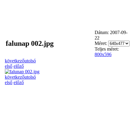
Dátum: 2007-09-
22
falunap 002.jpg
Méret:
Teljes méret:
800x596
következő
utolsó
első
előző
következő
utolsó
első
előző