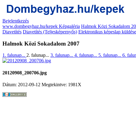
Bejelentkezés
www.dombegyhaz.hu/kepek Képgaléria
Halmok Közi Sokadalom 2
Diavetítés
Diavetítés (Teljesképernyős)
Elektronikus képeslap küldés
Halmok Közi Sokadalom 2007
1. falunap...
2. falunap...
3. falunap...
4. falunap...
5. falunap...
6. falu
20120908_200706.jpg
Dátum: 2012-09-12
Megtekintve: 1981X