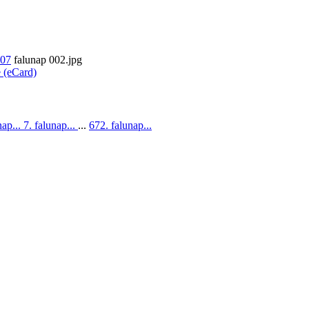
007
falunap 002.jpg
e (eCard)
nap...
7. falunap...
...
672. falunap...