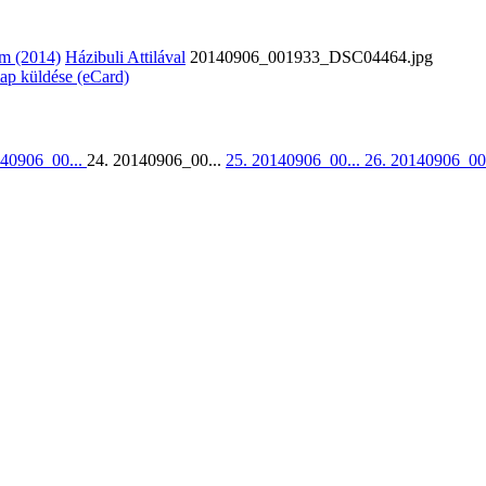
m (2014)
Házibuli Attilával
20140906_001933_DSC04464.jpg
lap küldése (eCard)
140906_00...
24. 20140906_00...
25. 20140906_00...
26. 20140906_00.