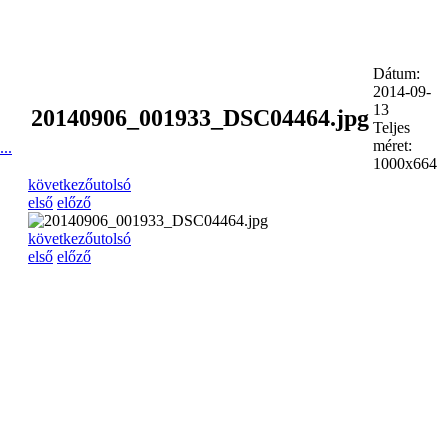
Dátum:
2014-09-
13
20140906_001933_DSC04464.jpg
Teljes
méret:
..
1000x664
következő
utolsó
első
előző
következő
utolsó
első
előző