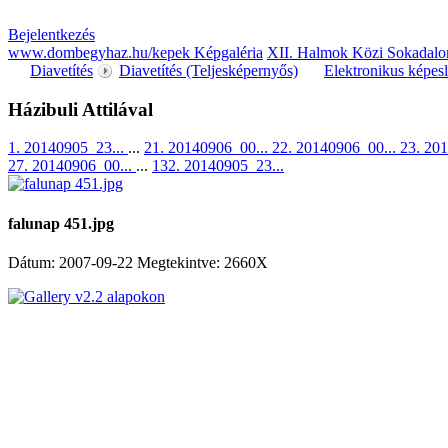
Bejelentkezés
www.dombegyhaz.hu/kepek Képgaléria
XII. Halmok Közi Sokadalo
Diavetítés
Diavetítés (Teljesképernyős)
Elektronikus képes
Házibuli Attilával
1. 20140905_23...
...
21. 20140906_00...
22. 20140906_00...
23. 20
27. 20140906_00...
...
132. 20140905_23...
falunap 451.jpg
Dátum: 2007-09-22
Megtekintve: 2660X