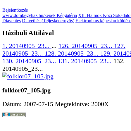
Bejelentkezés
www.dombegyhaz.hu/kepek Képgaléria
XII. Halmok Közi Sokadalo
Diavetítés
Diavetítés (Teljesképernyős)
Elektronikus képeslap küldés
Házibuli Attilával
1. 20140905_23...
...
126. 20140905_23...
127.
20140905_23...
128. 20140905_23...
129. 20140
130. 20140905_23...
131. 20140905_23...
132.
20140905_23...
folklor07_105.jpg
Dátum: 2007-07-15
Megtekintve: 2000X