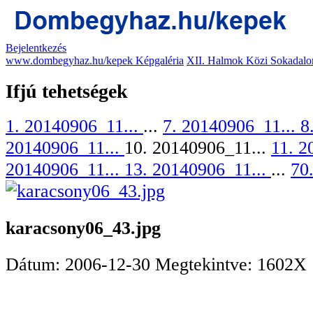
Bejelentkezés
www.dombegyhaz.hu/kepek Képgaléria
XII. Halmok Közi Sokadalo
Ifjú tehetségek
1. 20140906_11...
...
7. 20140906_11...
8
20140906_11...
10. 20140906_11...
11. 2
20140906_11...
13. 20140906_11...
...
70
karacsony06_43.jpg
Dátum: 2006-12-30
Megtekintve: 1602X