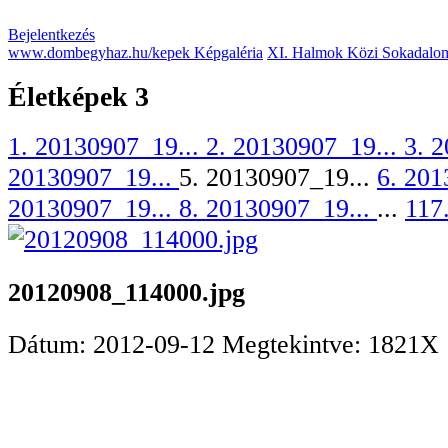
Bejelentkezés
www.dombegyhaz.hu/kepek Képgaléria
XI. Halmok Közi Sokadalo
Életképek 3
1. 20130907_19...
2. 20130907_19...
3. 
20130907_19...
5. 20130907_19...
6. 201
20130907_19...
8. 20130907_19...
...
117
20120908_114000.jpg
Dátum: 2012-09-12
Megtekintve: 1821X