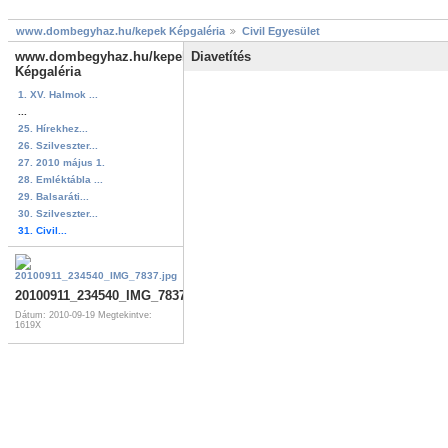
www.dombegyhaz.hu/kepek Képgaléria
Civil Egyesület
www.dombegyhaz.hu/kepek
Diavetítés
Képgaléria
1. XV. Halmok ...
...
25. Hírekhez...
26. Szilveszter...
27. 2010 május 1.
28. Emléktábla ...
29. Balsaráti...
30. Szilveszter...
31. Civil...
20100911_234540_IMG_7837.jpg
Dátum: 2010-09-19
Megtekintve:
1619X