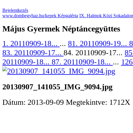
Bejelentkezés
www.dombegyhaz.hu/kepek Képgaléria
IX. Halmok Közi Sokadalom
Május Gyermek Néptáncegyüttes
1. 20110909-18...
...
81. 20110909-19...
8
83. 20110909-17...
84. 20110909-17...
85
20110909-18...
87. 20110909-18...
...
126
20130907_141055_IMG_9094.jpg
Dátum: 2013-09-09
Megtekintve: 1712X