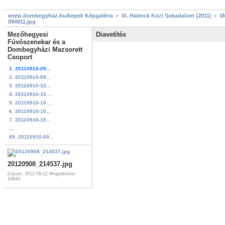
www.dombegyhaz.hu/kepek Képgaléria
IX. Halmok Közi Sokadalom (2011)
M
094911.jpg
Mezőhegyesi
Diavetítés
Fúvószenekar és a
Dombegyházi Mazsorett
Csoport
1. 20110910-09...
2. 20110910-09...
3. 20110910-10...
4. 20110910-10...
5. 20110910-10...
6. 20110910-10...
7. 20110910-10...
...
85. 20110910-09...
20120908_214537.jpg
Dátum: 2012-09-12
Megtekintve:
1684X