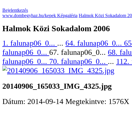
Bejelentkezés
www.dombegyhaz.hu/kepek Képgaléria
Halmok Közi Sokadalom 2
Halmok Közi Sokadalom 2006
1. falunap06_0...
...
64. falunap06_0...
65
falunap06_0...
67. falunap06_0...
68. fal
falunap06_0...
70. falunap06_0...
...
112. 
20140906_165033_IMG_4325.jpg
Dátum: 2014-09-14
Megtekintve: 1576X