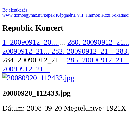
Bejelentkezés
www.dombegyhaz.hu/kepek Képgaléria
VII. Halmok Közi Sokadalo
Republic Koncert
1. 20090912_20...
...
280. 20090912_21..
20090912_21...
282. 20090912_21...
283
284. 20090912_21...
285. 20090912_21..
20090912_21...
20080920_112433.jpg
Dátum: 2008-09-20
Megtekintve: 1921X