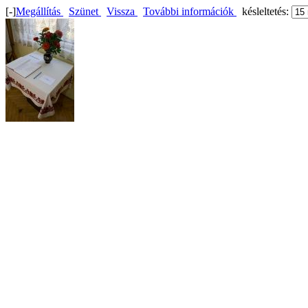
[-]
Megállítás
Szünet
Vissza
További információk
késleltetés: