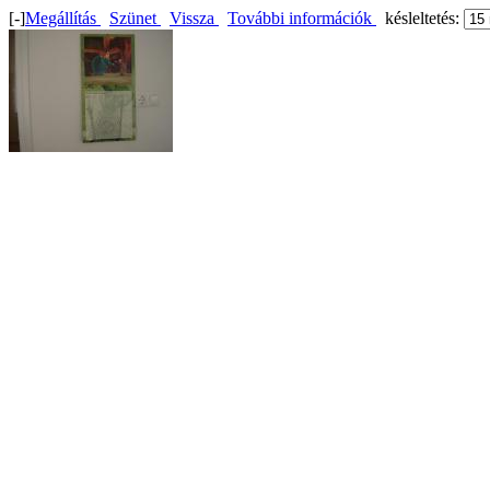
[-]
Megállítás
Szünet
Vissza
További információk
késleltetés: