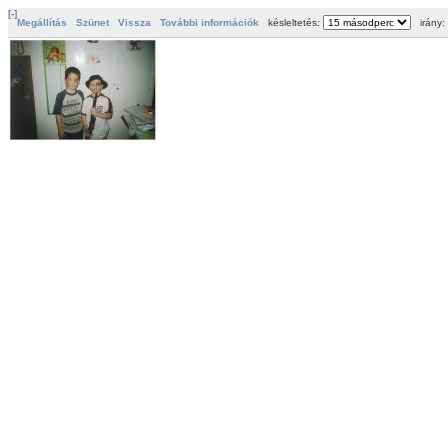
[-]
Megállítás
Szünet
Vissza
További információk
késleltetés:
irány: