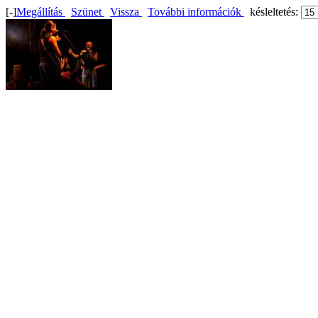
[-]
Megállítás
Szünet
Vissza
További információk
késleltetés: