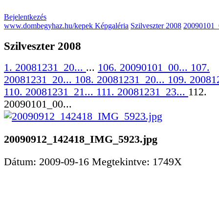
Bejelentkezés
www.dombegyhaz.hu/kepek Képgaléria
Szilveszter 2008
20090101
Szilveszter 2008
1. 20081231_20...
...
106. 20090101_00...
107.
20081231_20...
108. 20081231_20...
109. 20081
110. 20081231_21...
111. 20081231_23...
112.
20090101_00...
20090912_142418_IMG_5923.jpg
Dátum: 2009-09-16
Megtekintve: 1749X