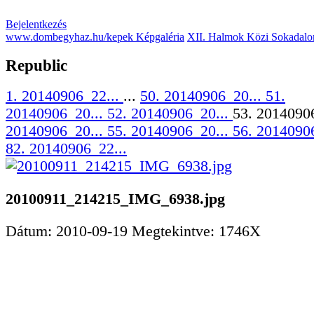
Bejelentkezés
www.dombegyhaz.hu/kepek Képgaléria
XII. Halmok Közi Sokadalo
Republic
1. 20140906_22...
...
50. 20140906_20...
51.
20140906_20...
52. 20140906_20...
53. 2014090
20140906_20...
55. 20140906_20...
56. 2014090
82. 20140906_22...
20100911_214215_IMG_6938.jpg
Dátum: 2010-09-19
Megtekintve: 1746X