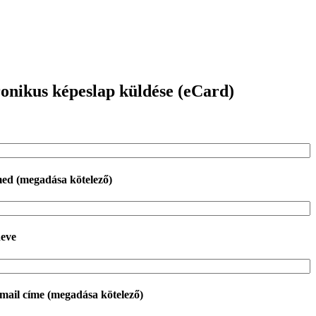
onikus képeslap küldése (eCard)
med
(megadása kötelező)
neve
email címe
(megadása kötelező)