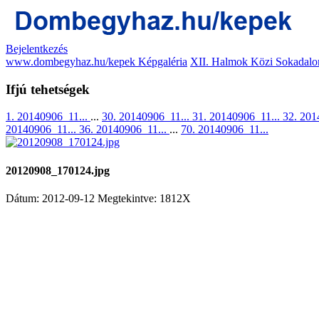
Bejelentkezés
www.dombegyhaz.hu/kepek Képgaléria
XII. Halmok Közi Sokadalo
Ifjú tehetségek
1. 20140906_11...
...
30. 20140906_11...
31. 20140906_11...
32. 201
20140906_11...
36. 20140906_11...
...
70. 20140906_11...
20120908_170124.jpg
Dátum: 2012-09-12
Megtekintve: 1812X