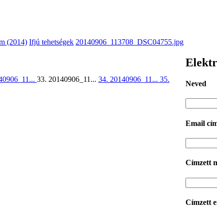
m (2014)
Ifjú tehetségek
20140906_113708_DSC04755.jpg
Elektr
40906_11...
33. 20140906_11...
34. 20140906_11...
35.
Neved
Email cí
Címzett 
Címzett 