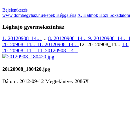
Bejelentkezés
www.dombegyhaz.hu/kepek Képgaléria
X. Halmok Közi Sokadalom
Léghajó gyermekszínház
1. 20120908_14...
...
8. 20120908_14...
9. 20120908_14...
20120908_14...
11. 20120908_14...
12. 20120908_14...
13.
20120908_14...
14. 20120908_14...
20120908_180420.jpg
Dátum: 2012-09-12
Megtekintve: 2086X