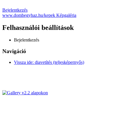
Bejelentkezés
www.dombegyhaz.hu/kepek Képgaléria
Felhasználói beállítások
Bejelentkezés
Navigáció
Vissza ide: diavetítés (teljesképernyős)