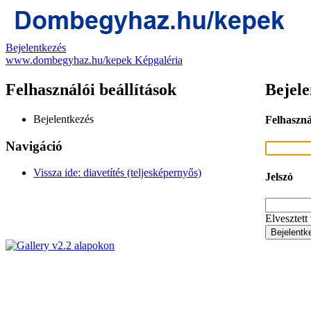
Bejelentkezés
www.dombegyhaz.hu/kepek Képgaléria
Felhasználói beállítások
Bejele
Bejelentkezés
Felhaszn
Navigáció
Vissza ide: diavetítés (teljesképernyős)
Jelszó
Elvesztett