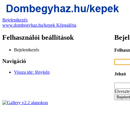
Bejelentkezés
www.dombegyhaz.hu/kepek Képgaléria
Felhasználói beállítások
Bejel
Bejelentkezés
Felhasz
Navigáció
Vissza ide: fénykép
Jelszó
Elveszte