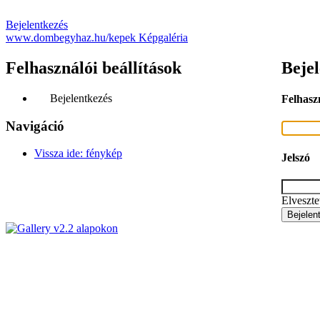
Bejelentkezés
www.dombegyhaz.hu/kepek Képgaléria
Felhasználói beállítások
Bejel
Bejelentkezés
Felhasz
Navigáció
Vissza ide: fénykép
Jelszó
Elveszte