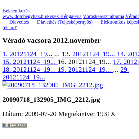
Bejelentkezés
www.dombegyhaz.hu/kepek Képgaléria
Vöröskereszt albuma
Véradó
Diavetítés
Diavetítés (Teljesképernyős)
Elektronikus képes
(eCard)
Véradó vacsora 2012.november
1. 20121124_19...
...
13. 20121124_19...
14. 201
15. 20121124_19...
16. 20121124_19...
17. 2012
18. 20121124_19...
19. 20121124_19...
...
29.
20121124_19...
20090718_132905_IMG_2212.jpg
Dátum: 2009-07-20
Megtekintve: 1931X