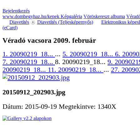
Bejelentkezés
www.dombegyhaz.hu/kepek Képgaléria
Vöröskereszt albuma
Véradó
Diavetítés
Diavetítés (Teljesképernyős)
Elektronikus képes
(eCard)
Véradó vacsora 2009. február
1. 20090219_18...
...
5. 20090219_18...
6. 20090
7. 20090219_18...
8. 20090219_18...
9. 2009021
20090219_18...
11. 20090219_18...
...
27. 20090
20150912_202903.jpg
Dátum: 2015-09-19
Megtekintve: 1340X