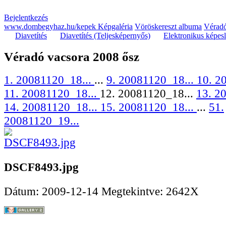
Bejelentkezés
www.dombegyhaz.hu/kepek Képgaléria
Vöröskereszt albuma
Véradó
Diavetítés
Diavetítés (Teljesképernyős)
Elektronikus képes
Véradó vacsora 2008 ősz
1. 20081120_18...
...
9. 20081120_18...
10. 2
11. 20081120_18...
12. 20081120_18...
13. 2
14. 20081120_18...
15. 20081120_18...
...
51.
20081120_19...
DSCF8493.jpg
Dátum: 2009-12-14
Megtekintve: 2642X