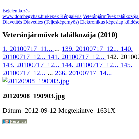
Bejelentkezés
www.dombegyhaz.hu/kepek Képgaléria
Veteránjárművek találkozója
Diavetítés
Diavetítés (Teljesképernyős)
Elektronikus képeslap küldés
Veteránjárművek találkozója (2010)
1. 20100717_11...
...
139. 20100717_12...
140.
20100717_12...
141. 20100717_12...
142. 20100
143. 20100717_12...
144. 20100717_12...
145.
20100717_12...
...
266. 20100717_14...
20120908_190903.jpg
Dátum: 2012-09-12
Megtekintve: 1631X