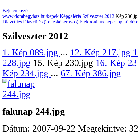
Bejelentkezés
www.dombegyhaz.hu/kepek Képgaléria
Szilveszter 2012
Kép 230.jp
Diavetítés
Diavetítés (Teljesképernyős)
Elektronikus képeslap küldés
Szilveszter 2012
1. Kép 089.jpg
...
12. Kép 217.jpg
1
228.jpg
15. Kép 230.jpg
16. Kép 23
Kép 234.jpg
...
67. Kép 386.jpg
falunap 244.jpg
Dátum: 2007-09-22
Megtekintve: 3