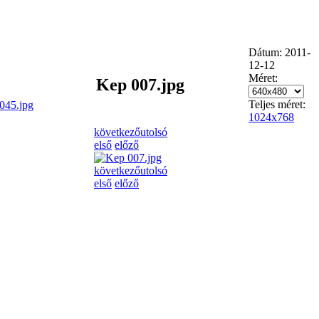
Dátum: 2011-
12-12
Méret:
Kep 007.jpg
Teljes méret:
045.jpg
1024x768
következő
utolsó
első
előző
következő
utolsó
első
előző