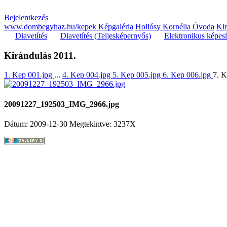
Bejelentkezés
www.dombegyhaz.hu/kepek Képgaléria
Hollósy Kornélia Óvoda
Kir
Diavetítés
Diavetítés (Teljesképernyős)
Elektronikus képes
Kirándulás 2011.
1. Kep 001.jpg
...
4. Kep 004.jpg
5. Kep 005.jpg
6. Kep 006.jpg
7. 
20091227_192503_IMG_2966.jpg
Dátum: 2009-12-30
Megtekintve: 3237X