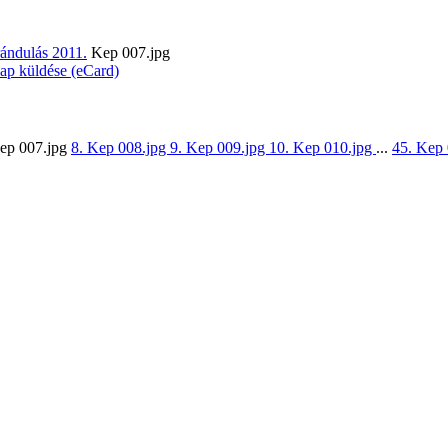
ándulás 2011.
Kep 007.jpg
lap küldése (eCard)
Kep 007.jpg
8. Kep 008.jpg
9. Kep 009.jpg
10. Kep 010.jpg
...
45. Kep 