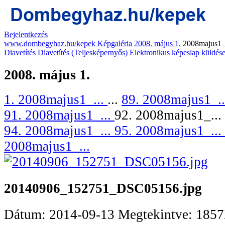
Bejelentkezés
www.dombegyhaz.hu/kepek Képgaléria
2008. május 1.
2008majus1_
Diavetítés
Diavetítés (Teljesképernyős)
Elektronikus képeslap küldés
2008. május 1.
1. 2008majus1_...
...
89. 2008majus1_.
91. 2008majus1_...
92. 2008majus1_...
94. 2008majus1_...
95. 2008majus1_...
2008majus1_...
20140906_152751_DSC05156.jpg
Dátum: 2014-09-13
Megtekintve: 185