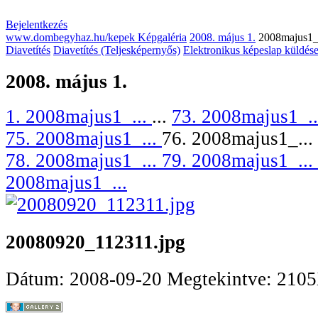
Bejelentkezés
www.dombegyhaz.hu/kepek Képgaléria
2008. május 1.
2008majus1_
Diavetítés
Diavetítés (Teljesképernyős)
Elektronikus képeslap küldés
2008. május 1.
1. 2008majus1_...
...
73. 2008majus1_.
75. 2008majus1_...
76. 2008majus1_...
78. 2008majus1_...
79. 2008majus1_...
2008majus1_...
20080920_112311.jpg
Dátum: 2008-09-20
Megtekintve: 210