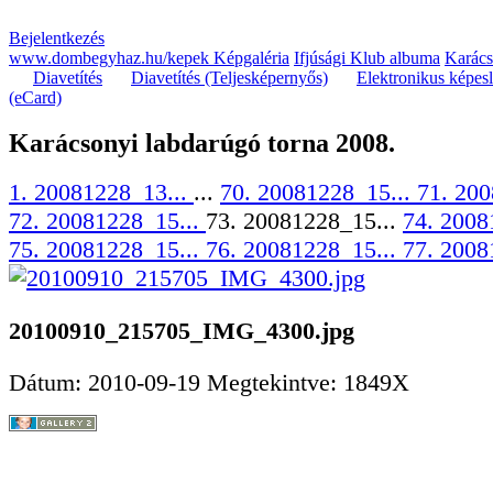
Bejelentkezés
www.dombegyhaz.hu/kepek Képgaléria
Ifjúsági Klub albuma
Karács
Diavetítés
Diavetítés (Teljesképernyős)
Elektronikus képes
(eCard)
Karácsonyi labdarúgó torna 2008.
1. 20081228_13...
...
70. 20081228_15...
71. 200
72. 20081228_15...
73. 20081228_15...
74. 2008
75. 20081228_15...
76. 20081228_15...
77. 2008
20100910_215705_IMG_4300.jpg
Dátum: 2010-09-19
Megtekintve: 1849X