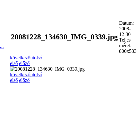
Dátum:
2008-
12-30
20081228_134630_IMG_0339.jpg
Teljes
méret:
..
800x533
következő
utolsó
első
előző
következő
utolsó
első
előző