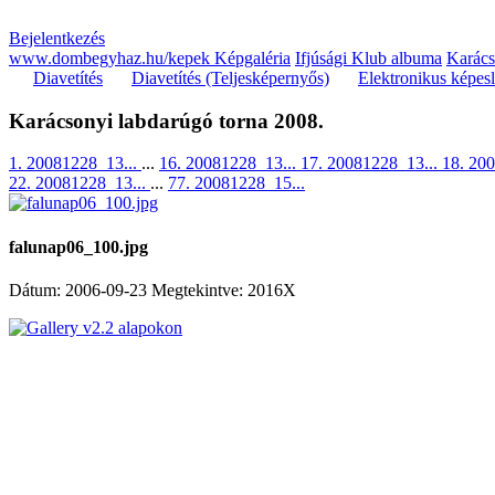
Bejelentkezés
www.dombegyhaz.hu/kepek Képgaléria
Ifjúsági Klub albuma
Karács
Diavetítés
Diavetítés (Teljesképernyős)
Elektronikus képes
Karácsonyi labdarúgó torna 2008.
1. 20081228_13...
...
16. 20081228_13...
17. 20081228_13...
18. 20
22. 20081228_13...
...
77. 20081228_15...
falunap06_100.jpg
Dátum: 2006-09-23
Megtekintve: 2016X