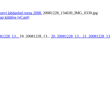
onyi labdarúgó torna 2008.
20081228_134630_IMG_0339.jpg
lap küldése (eCard)
081228_13...
19. 20081228_13...
20. 20081228_13...
21. 20081228_13.