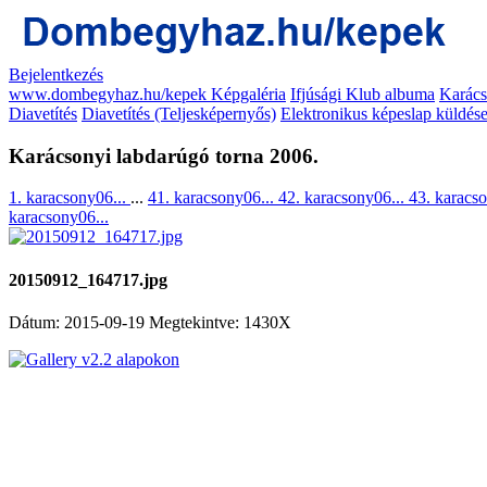
Bejelentkezés
www.dombegyhaz.hu/kepek Képgaléria
Ifjúsági Klub albuma
Karács
Diavetítés
Diavetítés (Teljesképernyős)
Elektronikus képeslap küldés
Karácsonyi labdarúgó torna 2006.
1. karacsony06...
...
41. karacsony06...
42. karacsony06...
43. karacs
karacsony06...
20150912_164717.jpg
Dátum: 2015-09-19
Megtekintve: 1430X