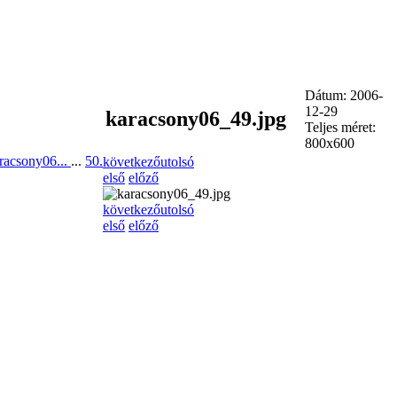
Dátum: 2006-
12-29
karacsony06_49.jpg
Teljes méret:
800x600
racsony06...
...
50.
következő
utolsó
első
előző
következő
utolsó
első
előző