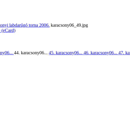
onyi labdarúgó torna 2006.
karacsony06_49.jpg
e (eCard)
ony06...
44. karacsony06...
45. karacsony06...
46. karacsony06...
47. ka