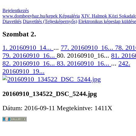
Bejelentkezés
www.dombegyhaz.hu/kepek Képgaléria
XIV. Halmok Közi Sokadal
Diavetítés
Diavetítés (Teljesképernyős)
Elektronikus képeslap küldés
Szombat 2.
1. 20160910_14...
...
77. 20160910_16...
78. 201
79. 20160910_16...
80. 20160910_16...
81. 2016
82. 20160910_16...
83. 20160910_16...
...
242.
20160910_19...
20160910_134522_DSC_5244.jpg
Dátum: 2016-09-11
Megtekintve: 1411X