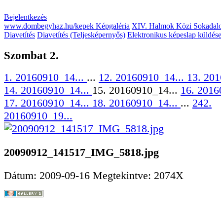
Bejelentkezés
www.dombegyhaz.hu/kepek Képgaléria
XIV. Halmok Közi Sokadal
Diavetítés
Diavetítés (Teljesképernyős)
Elektronikus képeslap küldés
Szombat 2.
1. 20160910_14...
...
12. 20160910_14...
13. 201
14. 20160910_14...
15. 20160910_14...
16. 2016
17. 20160910_14...
18. 20160910_14...
...
242.
20160910_19...
20090912_141517_IMG_5818.jpg
Dátum: 2009-09-16
Megtekintve: 2074X