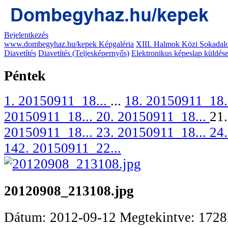
Bejelentkezés
www.dombegyhaz.hu/kepek Képgaléria
XIII. Halmok Közi Sokadal
Diavetítés
Diavetítés (Teljesképernyős)
Elektronikus képeslap küldés
Péntek
1. 20150911_18...
...
18. 20150911_18.
20150911_18...
20. 20150911_18...
21
20150911_18...
23. 20150911_18...
24
142. 20150911_22...
20120908_213108.jpg
Dátum: 2012-09-12
Megtekintve: 172