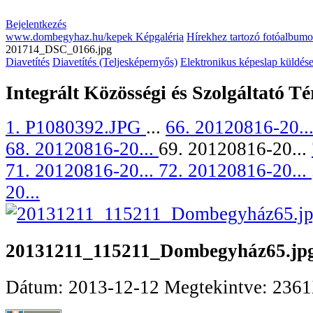
Bejelentkezés
www.dombegyhaz.hu/kepek Képgaléria
Hírekhez tartozó fotóalbum
201714_DSC_0166.jpg
Diavetítés
Diavetítés (Teljesképernyős)
Elektronikus képeslap küldés
Integrált Közösségi és Szolgáltató Tér
1. P1080392.JPG
...
66. 20120816-20..
68. 20120816-20...
69. 20120816-20...
71. 20120816-20...
72. 20120816-20...
20...
20131211_115211_Dombegyház65.jp
Dátum: 2013-12-12
Megtekintve: 236