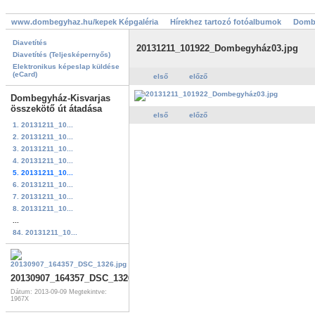
www.dombegyhaz.hu/kepek Képgaléria
Hírekhez tartozó fotóalbumok
Dombe
Diavetítés
20131211_101922_Dombegyház03.jpg
Diavetítés (Teljesképernyős)
Elektronikus képeslap küldése
(eCard)
első
előző
Dombegyház-Kisvarjas
összekötő út átadása
első
előző
1. 20131211_10...
2. 20131211_10...
3. 20131211_10...
4. 20131211_10...
5. 20131211_10...
6. 20131211_10...
7. 20131211_10...
8. 20131211_10...
...
84. 20131211_10...
20130907_164357_DSC_1326.jpg
Dátum: 2013-09-09
Megtekintve:
1967X