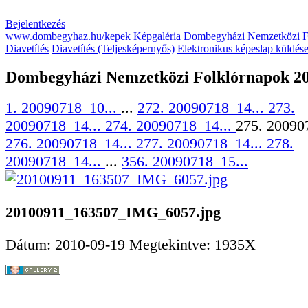
Bejelentkezés
www.dombegyhaz.hu/kepek Képgaléria
Dombegyházi Nemzetközi F
Diavetítés
Diavetítés (Teljesképernyős)
Elektronikus képeslap küldés
Dombegyházi Nemzetközi Folklórnapok 2
1. 20090718_10...
...
272. 20090718_14...
273.
20090718_14...
274. 20090718_14...
275. 20090
276. 20090718_14...
277. 20090718_14...
278.
20090718_14...
...
356. 20090718_15...
20100911_163507_IMG_6057.jpg
Dátum: 2010-09-19
Megtekintve: 1935X