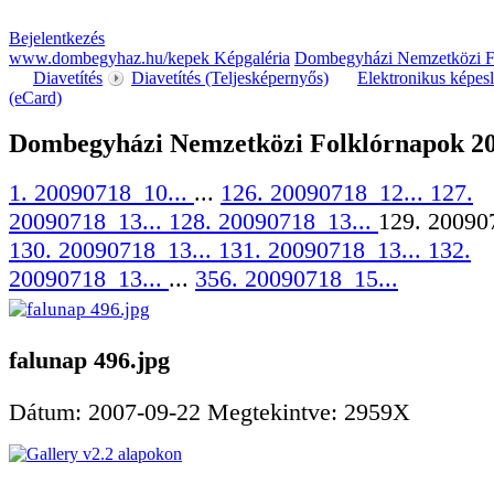
Bejelentkezés
www.dombegyhaz.hu/kepek Képgaléria
Dombegyházi Nemzetközi F
Diavetítés
Diavetítés (Teljesképernyős)
Elektronikus képes
(eCard)
Dombegyházi Nemzetközi Folklórnapok 2
1. 20090718_10...
...
126. 20090718_12...
127.
20090718_13...
128. 20090718_13...
129. 20090
130. 20090718_13...
131. 20090718_13...
132.
20090718_13...
...
356. 20090718_15...
falunap 496.jpg
Dátum: 2007-09-22
Megtekintve: 2959X