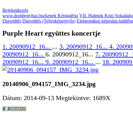
Bejelentkezés
www.dombegyhaz.hu/kepek Képgaléria
VII. Halmok Közi Sokadalo
Diavetítés
Diavetítés (Teljesképernyős)
Elektronikus képeslap küldés
Purple Heart együttes koncertje
1. 20090912_16...
...
3. 20090912_16...
4. 20090
20090912_16...
6. 20090912_16...
7. 20090912_
20090912_16...
9. 20090912_16...
...
18. 200909
20140906_094157_IMG_3234.jpg
Dátum: 2014-09-13
Megtekintve: 1689X