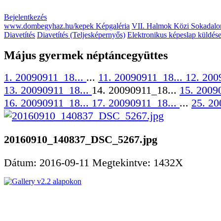
Bejelentkezés
www.dombegyhaz.hu/kepek Képgaléria
VII. Halmok Közi Sokadalo
Diavetítés
Diavetítés (Teljesképernyős)
Elektronikus képeslap küldés
Május gyermek néptáncegyüttes
1. 20090911_18...
...
11. 20090911_18...
12. 200
13. 20090911_18...
14. 20090911_18...
15. 2009
16. 20090911_18...
17. 20090911_18...
...
25. 20
20160910_140837_DSC_5267.jpg
Dátum: 2016-09-11
Megtekintve: 1432X