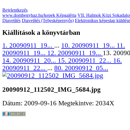
Bejelentkezés
www.dombegyhaz.hu/kepek Képgaléria
VII. Halmok Közi Sokadalo
Diavetítés
Diavetítés (Teljesképernyős)
Elektronikus képeslap küldés
Kiállítások a könyvtárban
1. 20090911_19...
...
10. 20090911_19...
11.
20090911_19...
12. 20090911_19...
13. 20090
14. 20090911_20...
15. 20090911_22...
16.
20090911_22...
...
80. 20090912_05...
20090912_112502_IMG_5684.jpg
Dátum: 2009-09-16
Megtekintve: 2034X