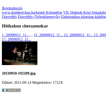
Bejelentkezés
www.dombegyhaz.hu/kepek Képgaléria
VII. Halmok Közi Sokadalo
Diavetítés
Diavetítés (Teljesképernyős)
Elektronikus képeslap küldés
Héthalom citerazenekar
1. 20090912_11...
...
11. 20090912_11...
12. 20090912_11...
13. 200
17. 20090912_11...
20110910-192209.jpg
Dátum: 2011-09-14
Megtekintve: 1722X