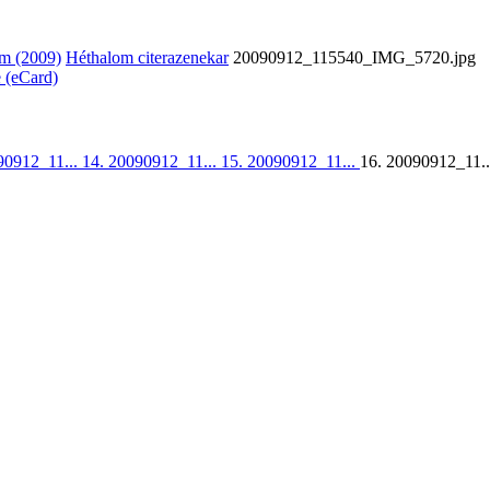
m (2009)
Héthalom citerazenekar
20090912_115540_IMG_5720.jpg
e (eCard)
90912_11...
14. 20090912_11...
15. 20090912_11...
16. 20090912_11..