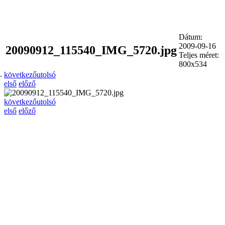
Dátum:
2009-09-16
20090912_115540_IMG_5720.jpg
Teljes méret:
800x534
.
következő
utolsó
első
előző
következő
utolsó
első
előző