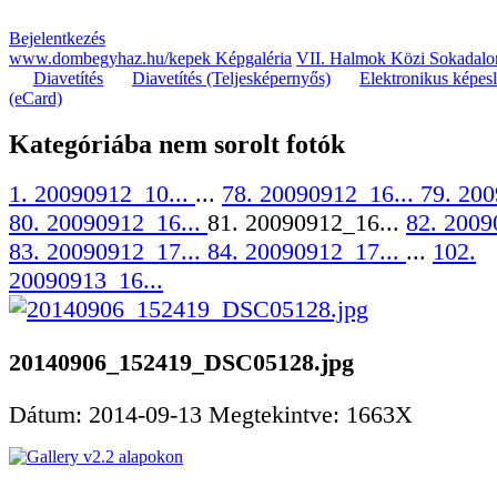
Bejelentkezés
www.dombegyhaz.hu/kepek Képgaléria
VII. Halmok Közi Sokadalo
Diavetítés
Diavetítés (Teljesképernyős)
Elektronikus képes
(eCard)
Kategóriába nem sorolt fotók
1. 20090912_10...
...
78. 20090912_16...
79. 200
80. 20090912_16...
81. 20090912_16...
82. 2009
83. 20090912_17...
84. 20090912_17...
...
102.
20090913_16...
20140906_152419_DSC05128.jpg
Dátum: 2014-09-13
Megtekintve: 1663X