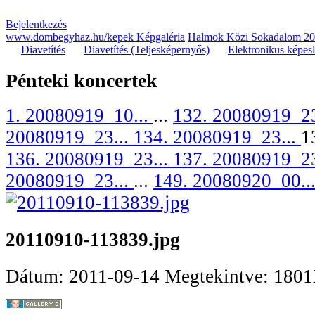
Bejelentkezés
www.dombegyhaz.hu/kepek Képgaléria
Halmok Közi Sokadalom 2
Diavetítés
Diavetítés (Teljesképernyős)
Elektronikus képes
Pénteki koncertek
1. 20080919_10...
...
132. 20080919_23
20080919_23...
134. 20080919_23...
1
136. 20080919_23...
137. 20080919_23
20080919_23...
...
149. 20080920_00..
20110910-113839.jpg
Dátum: 2011-09-14
Megtekintve: 180