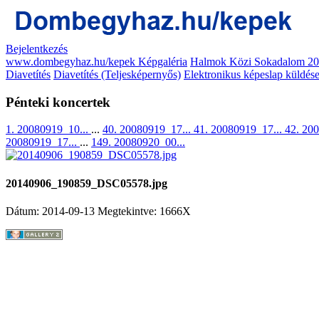
Bejelentkezés
www.dombegyhaz.hu/kepek Képgaléria
Halmok Közi Sokadalom 2
Diavetítés
Diavetítés (Teljesképernyős)
Elektronikus képeslap küldés
Pénteki koncertek
1. 20080919_10...
...
40. 20080919_17...
41. 20080919_17...
42. 20
20080919_17...
...
149. 20080920_00...
20140906_190859_DSC05578.jpg
Dátum: 2014-09-13
Megtekintve: 1666X