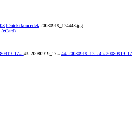
008
Pénteki koncertek
20080919_174448.jpg
e (eCard)
080919_17...
43. 20080919_17...
44. 20080919_17...
45. 20080919_17