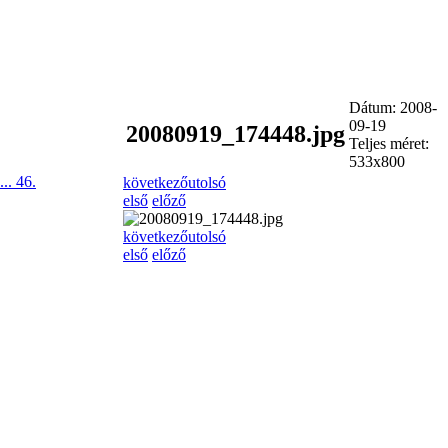
Dátum: 2008-
09-19
20080919_174448.jpg
Teljes méret:
533x800
...
46.
következő
utolsó
első
előző
következő
utolsó
első
előző