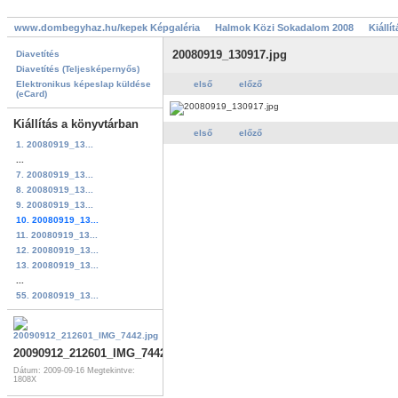
www.dombegyhaz.hu/kepek Képgaléria
Halmok Közi Sokadalom 2008
Kiállí
20080919_130917.jpg
Diavetítés
Diavetítés (Teljesképernyős)
Elektronikus képeslap küldése
első
előző
(eCard)
Kiállítás a könyvtárban
első
előző
1. 20080919_13...
...
7. 20080919_13...
8. 20080919_13...
9. 20080919_13...
10. 20080919_13...
11. 20080919_13...
12. 20080919_13...
13. 20080919_13...
...
55. 20080919_13...
20090912_212601_IMG_7442.jpg
Dátum: 2009-09-16
Megtekintve:
1808X